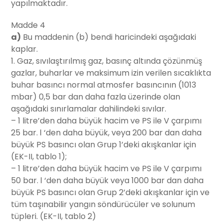
yapılmaktadır.
Madde 4
a)
Bu maddenin (b) bendi haricindeki aşağıdaki
kaplar.
1. Gaz, sıvılaştırılmış gaz, basınç altında çözünmüş
gazlar, buharlar ve maksimum izin verilen sıcaklıkta
buhar basıncı normal atmosfer basıncının (1013
mbar) 0,5 bar dan daha fazla üzerinde olan
aşağıdaki sınırlamalar dahilindeki sıvılar.
– 1 litre’den daha büyük hacim ve PS ile V çarpımı
25 bar. ℓ ‘den daha büyük, veya 200 bar dan daha
büyük PS basıncı olan Grup 1’deki akışkanlar için
(EK-II, tablo 1);
– 1 litre’den daha büyük hacim ve PS ile V çarpımı
50 bar. ℓ ‘den daha büyük veya 1000 bar dan daha
büyük PS basıncı olan Grup 2’deki akışkanlar için ve
tüm taşınabilir yangın söndürücüler ve solunum
tüpleri. (EK-II, tablo 2)