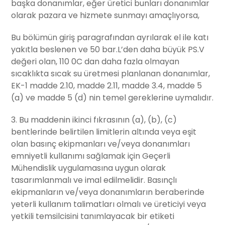
başka donanımlar, eğer üretici bunları donanımlar
olarak pazara ve hizmete sunmayı amaçlıyorsa,
Bu bölümün giriş paragrafından ayrılarak el ile katı
yakıtla beslenen ve 50 bar.L’den daha büyük PS.V
değeri olan, 110 0C dan daha fazla olmayan
sıcaklıkta sıcak su üretmesi planlanan donanımlar,
EK-1 madde 2.10, madde 2.11, madde 3.4, madde 5
(a) ve madde 5 (d) nin temel gereklerine uymalıdır.
3. Bu maddenin ikinci fıkrasının (a), (b), (c)
bentlerinde belirtilen limitlerin altında veya eşit
olan basınç ekipmanları ve/veya donanımları
emniyetli kullanımı sağlamak için Geçerli
Mühendislik uygulamasına uygun olarak
tasarımlanmalı ve imal edilmelidir. Basınçlı
ekipmanların ve/veya donanımların beraberinde
yeterli kullanım talimatları olmalı ve üreticiyi veya
yetkili temsilcisini tanımlayacak bir etiketi