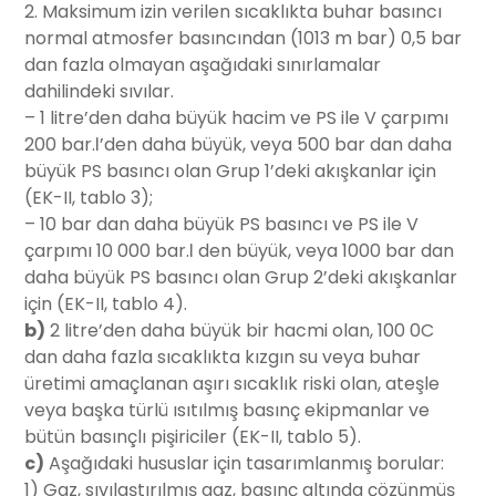
2. Maksimum izin verilen sıcaklıkta buhar basıncı
normal atmosfer basıncından (1013 m bar) 0,5 bar
dan fazla olmayan aşağıdaki sınırlamalar
dahilindeki sıvılar.
– 1 litre’den daha büyük hacim ve PS ile V çarpımı
200 bar.ℓ’den daha büyük, veya 500 bar dan daha
büyük PS basıncı olan Grup 1’deki akışkanlar için
(EK-II, tablo 3);
– 10 bar dan daha büyük PS basıncı ve PS ile V
çarpımı 10 000 bar.ℓ den büyük, veya 1000 bar dan
daha büyük PS basıncı olan Grup 2’deki akışkanlar
için (EK-II, tablo 4).
b)
2 litre’den daha büyük bir hacmi olan, 100 0C
dan daha fazla sıcaklıkta kızgın su veya buhar
üretimi amaçlanan aşırı sıcaklık riski olan, ateşle
veya başka türlü ısıtılmış basınç ekipmanlar ve
bütün basınçlı pişiriciler (EK-II, tablo 5).
c)
Aşağıdaki hususlar için tasarımlanmış borular:
1) Gaz, sıvılaştırılmış gaz, basınç altında çözünmüş